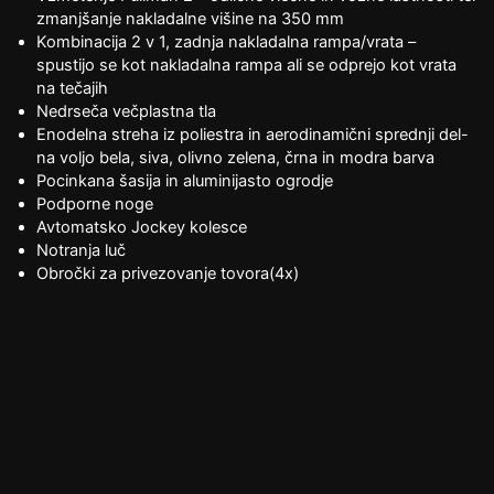
zmanjšanje nakladalne višine na 350 mm
Kombinacija 2 v 1, zadnja nakladalna rampa/vrata –
spustijo se kot nakladalna rampa ali se odprejo kot vrata
na tečajih
Nedrseča večplastna tla
Enodelna streha iz poliestra in aerodinamični sprednji del-
na voljo bela, siva, olivno zelena, črna in modra barva
Pocinkana šasija in aluminijasto ogrodje
Podporne noge
Avtomatsko Jockey kolesce
Notranja luč
Obročki za privezovanje tovora(4x)
Kolesne zagozde
Ojačana kolesa (165 R13LT)
Možne barve poliestra: