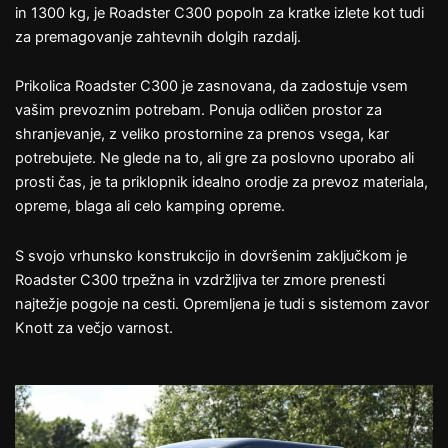
in 1300 kg, je Roadster C300 popoln za kratke izlete kot tudi
za premagovanje zahtevnih dolgih razdalj.
Prikolica Roadster C300 je zasnovana, da zadostuje vsem
vašim prevoznim potrebam. Ponuja odličen prostor za
shranjevanje, z veliko prostornine za prenos vsega, kar
potrebujete. Ne glede na to, ali gre za poslovno uporabo ali
prosti čas, je ta priklopnik idealno orodje za prevoz materiala,
opreme, blaga ali celo kamping opreme.
S svojo vrhunsko konstrukcijo in dovršenim zaključkom je
Roadster C300 trpežna in vzdržljiva ter zmore prenesti
najtežje pogoje na cesti. Opremljena je tudi s sistemom zavor
Knott za večjo varnost.